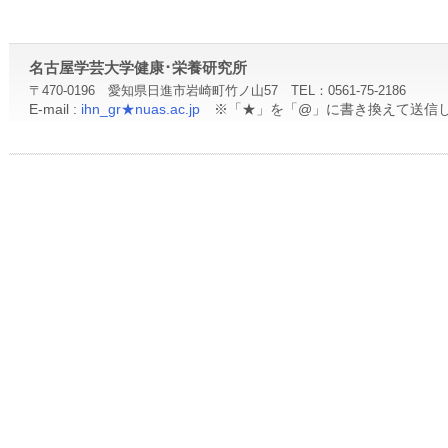
名古屋学芸大学健康･栄養研究所
〒470-0196 愛知県日進市岩崎町竹ノ山57 TEL：0561-75-2186
E-mail :
ihn_gr★nuas.ac.jp
※「★」を「@」に書き換えて送信