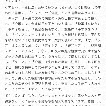
きています。
ケアという言葉は広い意味で解釈されますが、よく比較されて使
われる言葉に、「キュア」や「介護」という言葉があります。
「キュア」は医療の文脈で病気の治癒を目指す言葉として使わ
れ、「介護」は、例えば足が不自由な人達に、「松葉杖を使う」
「車椅子を使う」「義足を装着する」、施設に「手すりをつけ
る」「バリアフリーにする」など、失った機能を代替し、不利益
を被らないような環境提供をする文脈で使われます。他方、「ケ
ア」はこれ等に加えて、「デイケア」、「緩和ケア」、「終末期
ケア・ターミナルケア」など、回復が困難な難病や認知症や癌な
ど不治の病と共に生活している方々について使われます。すなわ
ち、「キュア」と「介護」は失われた機能に注目し、これを回復
させ、機能を補完して代替することを目指しています。「ケア」
の本質はむしろ残された機能や残された命に着目し、これらを活
かして、失くした機能や障害や病がもたらす不安を凌駕し、その
人なりの幸せや生き甲斐を見出して、充実した人生が手に入れら
れるようサポートすることにあります。
考えてみれば、私たちもパーフェクトではなく、弱いところや不
得意なところに多少とも劣等感を抱えて生きています。勿論、人