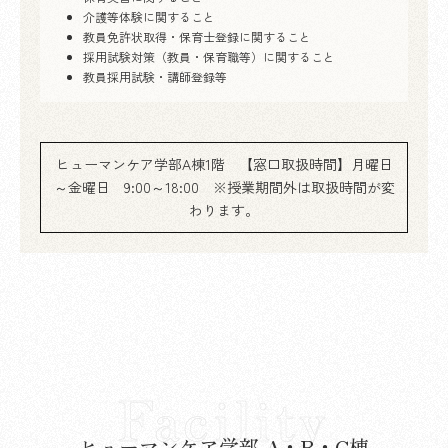
介護等体験に関すること
教員免許状取得・保育士登録に関すること
採用試験対策（教員・保育職等）に関すること
教員採用試験・講師登録等
ヒューマンケア学部A棟1階 【窓口取扱時間】月曜日
～金曜日 9:00～18:00 ※授業期間外は取扱時間が変
わります。
Facility
ヒューマンケア学部 A・B・C棟