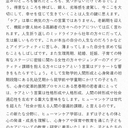
並みのところも優れたところも、気づかないだけであるでしょ
う。得意なところを伸ばし、鍛え、劣等感を凌駕し、今ここを大
切にして、幸せを信じて生きていくことは人生の鍵に思えます。
「ケア」は単に病気の方への言葉ではありません。老齢期を迎え
て、機能が衰え始める高齢者の方々へのケアについては広く言わ
れます。人生折り返しのミッドライフから壮年の方々にだって人
生は厳しいものです。これが本当の自分の人生なのだろうかなど
とアイデンティティに苦しみ、薄まってしまった自分を求めて悩
むこともしばしばです。また生理周期、結婚、妊娠、子育ての特
有なステージに密接に関わる女性の方々やジェンダーのアイデン
ティティ課題を抱える方々にはケアという言葉はデリケートな響
きをもたらすでしょう。そして生物学的人間形成と心身発達の初
期段階にある乳幼児期から就学前や学童期にかけての子どもた
ち、心身の変革的展開プロセスにある思春期の若者達にとって
は、ケアという言葉は性格形成や人格形成、人間の絆形成や社会
適応性を左右する重大な意味をなします。ヒューマンケアは世代
を超えた「社会が抱える人間の普遍的課題」と言えるのです。
この新たな分野に、ヒューマンケア学部は、まずは子どもの体と
心の発達・成長を理解し、心身ケアや保育や教育を通じた子ども
のケアについての教育・研究に着手いたしました。子どもたちの