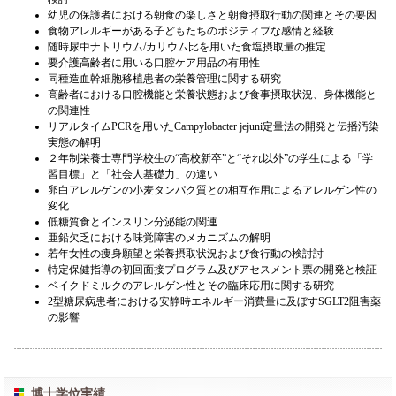
幼児の保護者における朝食の楽しさと朝食摂取行動の関連とその要因
食物アレルギーがある子どもたちのポジティブな感情と経験
随時尿中ナトリウム/カリウム比を用いた食塩摂取量の推定
要介護高齢者に用いる口腔ケア用品の有用性
同種造血幹細胞移植患者の栄養管理に関する研究
高齢者における口腔機能と栄養状態および食事摂取状況、身体機能と
の関連性
リアルタイムPCRを用いたCampylobacter jejuni定量法の開発と伝播汚染
実態の解明
２年制栄養士専門学校生の“高校新卒”と“それ以外”の学生による「学
習目標」と「社会人基礎力」の違い
卵白アレルゲンの小麦タンパク質との相互作用によるアレルゲン性の
変化
低糖質食とインスリン分泌能の関連
亜鉛欠乏における味覚障害のメカニズムの解明
若年女性の痩身願望と栄養摂取状況および食行動の検討討
特定保健指導の初回面接プログラム及びアセスメント票の開発と検証
ベイクドミルクのアレルゲン性とその臨床応用に関する研究
2型糖尿病患者における安静時エネルギー消費量に及ぼすSGLT2阻害薬
の影響
博士学位実績