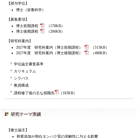
【授与学位】
博士（栄養科学）
【募集要項】
博士前期課程
（178KB）
博士後期課程
（206KB）
【研究科案内】
2027年度 研究科案内（博士前期課程）
（515KB）
2027年度 研究科案内（博士後期課程）
（488KB）
学位論文審査基準
カリキュラム
シラバス
教員構成
課程修了後の主な就職先
（183KB）
研究テーマ実績
【修士論文】
卵黄添加が卵白タンパク質の溶解性に与える影響