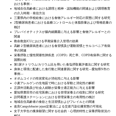
おける事例－
地域在住高齢者における調理と精神・認知機能の関連および調理教育
の介入時期・発信方法
三重県内の学校給食における食物アレルギー対応の実態に関する研究
2型糖尿病患者における血糖コントロールと体脂肪量および骨格筋量の
検討
プレバイオティクスが腸内細菌叢に与える影響と食物アレルギーとの
関連
救命救急ICUにおける早期栄養介入管理の効果
高齢２型糖尿病患者における食習慣及び運動習慣とサルコペニア有病
率の関連
栄養摂取と慢性閉塞性肺疾患（COPD）死亡率、COPD有病率に関する
国際比較
第1尿ナトリウム/カリウム比を用いた食塩摂取量評価法に関する研究
身体と環境に配慮した食行動と関連要因に関する研究―愛知県N市の
事例―
オボムコイドの性状変化が消化性に与える影響
小麦アレルゲンの生地茹で時における挙動と消化性の解析
正課外活動及び社会人経験が栄養士適正能力に与える影響
愛知県豊田市の在宅医療における管理栄養士の役割に関する研究
訪問看護ステーションにおける管理栄養士の有用性の検討
地域在住高齢者の食欲と生活習慣およびフレイルとの関連
改良Campylobacter jejuni定量法による交差汚染伝播実態の可視化
女子大学生の痩身願望に関する社会的・心理的特性と栄養摂取状況の
検討