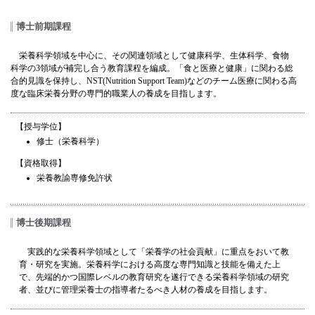
博士前期課程
栄養科学領域を中心に、その関連領域として健康科学、生体科学、食物
科学の3領域が補完し合う教育課程を編成。「食と医療と健康」に関わる総
合的見識を保持し、NST(Nutrition Support Team)などのチーム医療に関わる高
度な臨床栄養分野の専門的職業人の養成を目指します。
【授与学位】
修士（栄養科学）
【資格取得】
栄養教諭専修免許状
博士後期課程
実践的な栄養科学領域として「栄養学の社会貢献」に重点をおいて教
育・研究を実施。栄養科学における高度な専門知識と技能を備えた上
で、先端的かつ国際レベルの教育研究を遂行できる栄養科学領域の研究
者、並びに管理栄養士の指導者たるべき人材の養成を目指します。