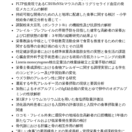
PLTP低発現であるC3H/HeNSlcマウスの高トリグリセライド血症の発
症メカニズムの解析
持続可能な開発のための人と地球に配慮した食事に関する検討 －小学
校給食の献立分析を通じて－
調製粉末大豆乳（ボンラクト®i）の機能性及び抗原性の解析
フレイル・プレフレイルの早期予防を目指した健常な高齢者の栄養お
よび口腔状態の影響：３年間の縦断研究の結果より
栄養教諭を中核として学校教育活動全体で食育を推進するための食に
関する指導の全体計画の在り方とその活用
特定健診受診者における標準体重高体脂肪女性の実態と食生活の課題
心臓血管外科予定手術患者における術前の舌筋力トレーニングの効果
Listeria monocytogenes検出定量法の検量線確立と定量手順の検証
栄養士養成課程における食物アレルギーに関する調理実習による学生
のコンピテンシー及び学習効果の変化
ウズラ卵のアレルゲン性に関する研究
遷延する牛乳アレルギー児の栄養摂取の現状と要因分析
加熱によるオボアルブミンのIgE結合能の変化とゆで卵中のオボアルブ
ミンの性状解析
第1尿ナトリウム/カリウム比を用いた食塩摂取量評価法
消化器内科患者における入院時の評価項目と入院中の食事摂取量との
関連
ロコモ・フレイル外来に通院中の地域在住高齢者の口腔機能と1年後の
新たなフレイルおよび低栄養発生要因の検討
骨代謝における肝臓と骨の相互作用の解明
“楽しい食事”の要因構造とその形成過程－管理栄養士養成課程学生に